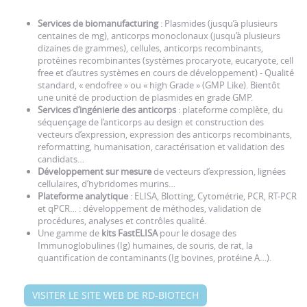
Services de biomanufacturing
: Plasmides (jusqu’à plusieurs
centaines de mg), anticorps monoclonaux (jusqu’à plusieurs
dizaines de grammes), cellules, anticorps recombinants,
protéines recombinantes (systèmes procaryote, eucaryote, cell
free et d’autres systèmes en cours de développement) - Qualité
standard, « endofree » ou « high Grade » (GMP Like). Bientôt
une unité de production de plasmides en grade GMP.
Services d’ingénierie des anticorps
: plateforme complète, du
séquençage de l’anticorps au design et construction des
vecteurs d’expression, expression des anticorps recombinants,
reformatting, humanisation, caractérisation et validation des
candidats…
Développement sur mesure
de vecteurs d’expression, lignées
cellulaires, d’hybridomes murins…
Plateforme analytique
: ELISA, Blotting, Cytométrie, PCR, RT-PCR
et qPCR… : développement de méthodes, validation de
procédures, analyses et contrôles qualité.
Une gamme de
kits FastELISA
pour le dosage des
Immunoglobulines (Ig) humaines, de souris, de rat, la
quantification de contaminants (Ig bovines, protéine A…).
VISITER LE SITE WEB DE RD-BIOTECH